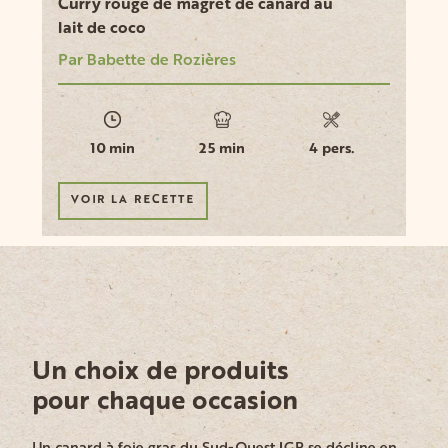
Curry rouge de magret de canard au
lait de coco
Par Babette de Rozières
10 min
25 min
4 pers.
VOIR LA RECETTE
Un choix de produits
pour chaque occasion
Un canard à foie gras du Sud-Ouest IGP se décline en