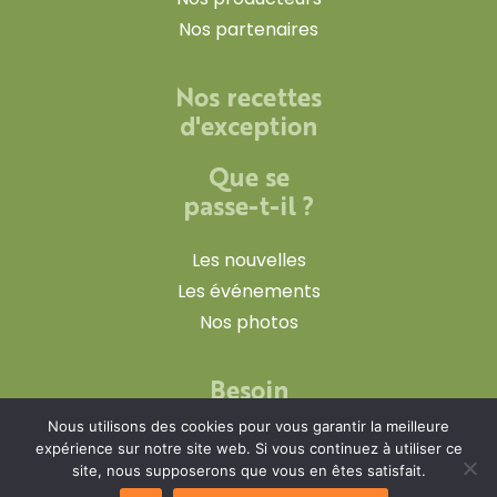
Nos partenaires
Nos recettes
d'exception
Que se
passe-t-il ?
Les nouvelles
Les événements
Nos photos
Besoin
d'infos ?
Nous utilisons des cookies pour vous garantir la meilleure
expérience sur notre site web. Si vous continuez à utiliser ce
site, nous supposerons que vous en êtes satisfait.